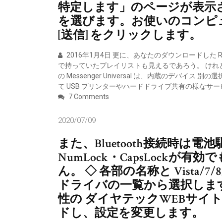
特定します」のページが表示
を選びます。お使いのコンピ
[送信] をクリックします。
2016年1月4日 更に、あなたのダウンロードした 
で持っていたプレイリストも見えるであろう。 けれど
の Messenger Universal は、内蔵のデバイス 別
て USB プリンターやハードドライブ共有の様なサ
7 Comments
2020/07/09
また、Bluetooth接続時は
NumLock・CapsLock
ん。 ◇ 各部の名称と Vista/7
ドライバの一覧から選択します｣を
性の ダイヤテックWEBサイ
ドし、設定を変更します。