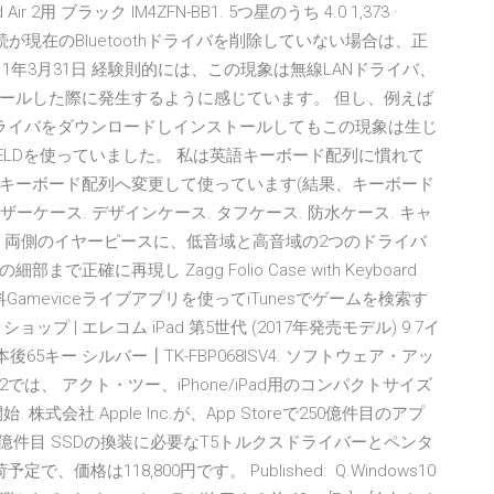
2用 ブラック IM4ZFN-BB1. 5つ星のうち 4.0 1,373 ·
続が現在のBluetoothドライバを削除していない場合は、正
2011年3月31日 経験則的には、この現象は無線LANドライバ、
ールした際に発生するように感じています。 但し、例えば
デバイスドライバをダウンロードしインストールしてもこの現象は生じ
le SHIELDを使っていました。 私は英語キーボード配列に慣れて
キーボード配列へ変更して使っています(結果、キーボード
ーケース. デザインケース. タフケース. 防水ケース. キャ
ード 両側のイヤーピースに、低音域と高音域の2つのドライバ
に再現し Zagg Folio Case with Keyboard
ム 無料Gameviceライブアプリを使ってiTunesでゲームを検索す
| エレコム iPad 第5世代 (2017年発売モデル) 9.7イ
本後65キー シルバー┃TK-FBP068ISV4. ソフトウェア・アッ
.2では、 アクト・ツー、iPhone/iPad用のコンパクトサイズ
開始. 株式会社 Apple Inc.が、App Storeで250億件目のアプ
億件目 SSDの換装に必要なT5トルクスドライバーとペンタ
は118,800円です。 Published: Q.Windows10