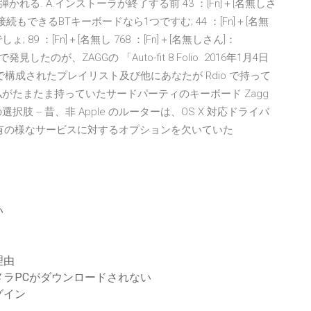
る. A.インストーラが終了する前 43 ：[Fn]＋[名無しさ
TNRf: USB接続もできるBTキーボードなら1つですむ; 44 ：[Fn]＋[名無
 ：[Fn]＋[名無し 768 ：[Fn]＋[名無しさん]：
estBuyで発見したのが、ZAGGの 「Auto-fit 8 Folio 2016年1月4日
で構成されたプレイリスト及び他にあなたが Rdio で持って
がたまたま持っていたサードパーティのキーボード Zagg
 別の選択肢 -- 昔、非 Apple のルーターは、OS X 対応ドライバ
共有の様なサービスに対するオプションを欠いていた
い
理由
ラPCがダウンロードされない
グイン