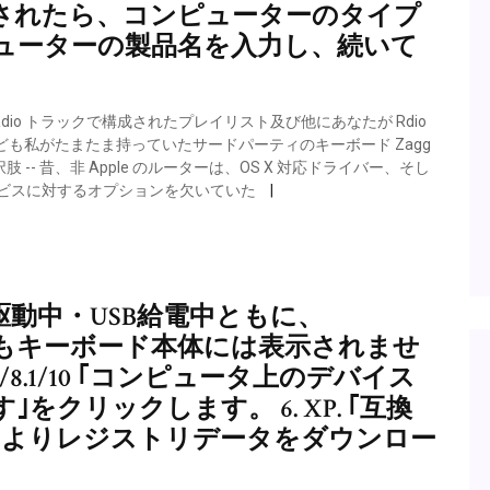
されたら、コンピューターのタイプ
ューターの製品名を入力し、続いて
Rdio トラックで構成されたプレイリスト及び他にあなたが Rdio
も私がたまたま持っていたサードパーティのキーボード Zagg
の選択肢 -- 昔、非 Apple のルーターは、OS X 対応ドライバー、そし
ービスに対するオプションを欠いていた
電池駆動中・USB給電中ともに、
が有効でもキーボード本体には表示されませ
/8/8.1/10 ｢コンピュータ上のデバイス
クリックします。 6. XP. ｢互換
トよりレジストリデータをダウンロー