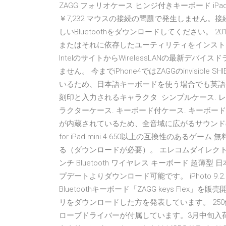
ZAGG フォリオケース ヒンジ付きキーボード iPad Air 
￥7,232 マウスの接続の問題で発生しません。接
しいBluetoothをダウンロードしてください。 
またはそれに依存したユーティリティをインスト
IntelのサイトからWirelessLANの最新
ません。 今までiPhone4ではZAGGのinvisib
いるため、日本語キーボードを使う場合でも英語
刻印と入力されるキャラクタ シンプルケース. レザ
ラクターケース. キーボード付ケース. キーボ
が内蔵されているため、全音域に広がるサウンドの細部まで正確
for iPad mini 4 650以上の互換性のあるゲー
る（ダウンロードが必要）。 エレコムダイレクトショップ 
ンチ Bluetooth ワイヤレス キーボード 超薄型 日
プデートよりダウンロード可能です。 iPhoto 9.2
Bluetoothキーボード「ZAGG keys Flex」を販売
リをダウンロードした方を発表しています。 250
ローブドライバーが付属しています。3月中旬入荷予定で、価格