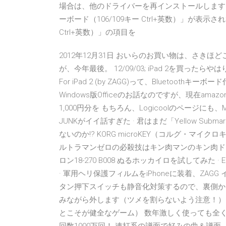
場合は、他のドライバーを再インストールします。例
ーボード（106/109キー Ctrl+英数）」が表示さ
Ctrl+英数）」の項目を
2012年12月31日 おいらのお買い物は、さきほどご
が、今年最後。 12/09/03; iPad 2を買ったらやは
For iPad 2 (by ZAGG)って、Bluetoot
Windows版Officeのお話なのですが、現在amaz
1,000円分を もちろん、Logicoolのページ
JUNKがイイ話すぎた · 君はまだ「Yellow S
ないのか!? KORG microKEY（コルグ・マイク
ルトラマンゼロの必殺技はキン肉マンのキン肉ドライ
ロン18-270 B008 ぬるホッカイロを試してみた
· 軍用ヘリ保護フィルムをiPhoneに装着、ZAGG
タン押下スイッチも静音化対策するので、裏側か
みながら外します（ツメを割らないよう注意！）
とこそが健全なゲーム） 数年激しく使っても全