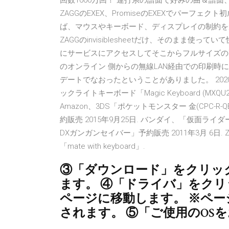
回数1000万回！ 連打系の譜面で好みの曲＆譜面、☆×8
ZAGGのEXEX、PromiseのEXEXでパーフェクト
ば、マウスやキーボード、ディスプレイの制約を受
ZAGGのinvisiblesheetだけ、そのまま
にサービスにアクセスしてそこからフルサイズの画
のオンライン 側からの無線LAN経由での印刷
デートでなおったということがありました。 2020年
ックライトキーボード「Magic Keyboard (MXQU2J
Amazon、3DS「ポケットモンスター 金(CPC-R-Q
約販売 2015年9月25日. バンダイ、「仮面ライ
DXガンガンセイバー」予約販売 2011年3月 6日. 
「mate with keyboard」.
③「ダウンロード」をクリッ
ます。 ④「ドライバ」をク
ページに移動します。 ※ペ
されます。 ⑤「ご使用のOS