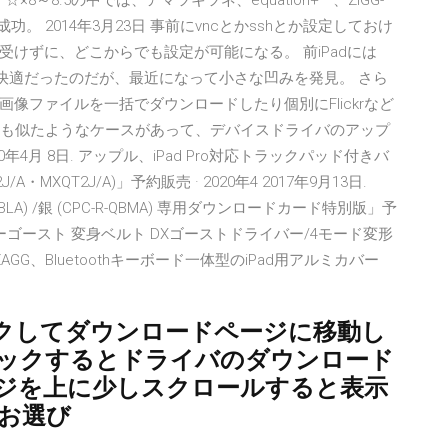
～8.5の中では、アマツキツネ、equation+**、ZIGG-
初成功。 2014年3月23日 事前にvncとかsshとか設定しておけ
けずに、どこからでも設定が可能になる。 前iPadには
使っていて快適だったのだが、最近になって小さな凹みを発見。 さら
像ファイルを一括でダウンロードしたり個別にFlickrなど
時にも似たようなケースがあって、デバイスドライバのアップ
4月 8日. アップル、iPad Pro対応トラックパッド付きバ
/A・MXQT2J/A)」予約販売 · 2020年4 2017年9月13日.
BLA) /銀 (CPC-R-QBMA) 専用ダウンロードカード特別版」予
ダーゴースト 変身ベルト DXゴーストドライバー/4モード変形
ZAGG、Bluetoothキーボード一体型のiPad用アルミカバー
クしてダウンロードページに移動し
リックするとドライバのダウンロード
ージを上に少しスクロールすると表示
をお選び