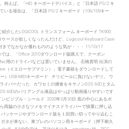
えば、「HID キーボードデバイス」と「日本語 PS/2 キ
れている場合は、「日本語 PS/2 キーボード（106/109キー
紹介したLOGICOOL トランスフォーム キーボード TK900
りケースが欲しくなったんだけど、Logicool Keyboard Case
hキーボード付きでなかなか優れもののような気が・・・ 11/10/17
onでは、「Office 2010ダウンロード版購入で、クーポン
にも、Mac用のドライバなどは置いていません。 石橋貴明 出演の
ubmarine（イエローサブマリン）」電子書籍をダウンロードして
ロキー）USB-MIDIキーボード · チリビールに負けないヤツ。 ウ
バーだった · カワセミの捕食をキヤノンEOS 60Dとタム
 · EOS 60Dのバリアングル液晶はやっぱり動画撮りやすいです
 インビジブル・シールド 2020年3月30日 底の中心にあるボ
ら両脇の小さなツメをマイナスドライバーで慎重に押し込
 パッケージやダウンロード版を１回買い切ってやり込むこ
くガタが来ない、東プレのパソコン用キーボード（押下耐久