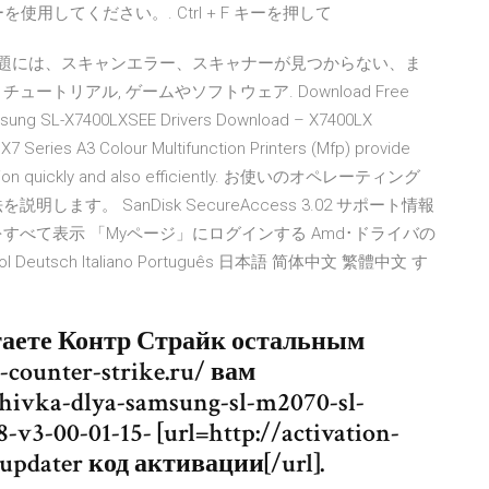
を使用してください。. Ctrl + F キーを押して
問題には、スキャンエラー、スキャナーが見つからない、ま
トリアル, ゲームやソフトウェア. Download Free
sung SL-X7400LXSEE Drivers Download – X7400LX
MX7 Series A3 Colour Multifunction Printers (Mfp) provide
 function quickly and also efficiently. お使いのオペレーティング
す。 SanDisk SecureAccess 3.02 サポート情報
べて表示 「Myページ」にログインする Amd･ドライバの
l Deutsch Italiano Português 日本語 简体中文 繁體中文 す
итаете Контр Страйк остальным
counter-strike.ru/ вам
shivka-dlya-samsung-sl-m2070-sl-
v3-00-01-15- [url=http://activation-
 updater код активации[/url].