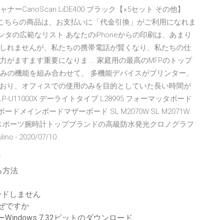
CanoScan LiDE400 ブラック【×5セット その他】
可です こちらの商品は、お支払いに「代金引換」がご利用になれま
tプリンタの広範なリスト あなたのiPhoneからの印刷は、あまり
しれませんが、私たちの携帯電話が賢くなり、私たちの仕
がますます重要になりま … 家庭用の最高のMFPのトップ
のみの機能を組み合わせて、 多機能デバイスがプリンター、
おり、オフィスでの使用のみを目的としていた長い時間が
P-U11000X デーライトタイプ L28995 フォーマッタボード
ードメインボードマザーボード SL M2070W SL M2071W
 Megir 男性スポーツ腕時計トップブランドの高級防水発光クロノグラフ
 2020/07/10
ド
る方法
ードしません
なぜですか
Windows 7 32ビットのダウンロード