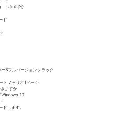
ロード
ード無料PC
ロード
る
バー8フルバージョンクラック
ポートフォリオ1ページ
ドできますか
dows 10
ド
ロードします。