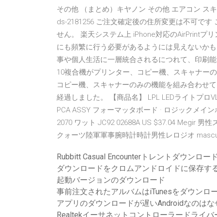
その他 （まとめ）キヤノン その他 エアコン スキャナー
ds-2181256 ご注文確定後の住所変更は不
せん。 楽天システム上 iPhone対応のAirPrin
にも頻繁に行う必要があるようには見えないかも
事や個人生活に一層統合されるにつれて、印刷能力
10複合機がプリンター、コピー機、スキャナー
コピー機、スキャナーのみの機能を組み合わせて
経過しました。 【商品名】 LPL LEDライトプロVL
PCA ASSY フォーマッタボード · ロジックメインボ
2070 ワット JC92 02688A US $37.04
クォーツ陸軍軍事腕時計時計男性レロジオ masculino -
Rubbitt Casual Encounterトレントダウンロー
ダウンロードをクロムアンドロイドに保存す
起動バージョンのダウンロード
事前注文されたアルバムはiTunesをダウンロ
アプリのダウンロードが遅いAndroidなのは
Realtekイーサネットコントローラードライバー