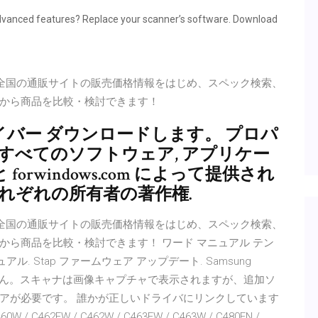
dvanced features? Replace your scanner’s software. Download
！ 全国の通販サイトの販売価格情報をはじめ、スペック検索、
から商品を比較・検討できます！
W ドライバー ダウンロードします。 プロパ
 すべてのソフトウェア, アプリケー
 と forwindows.com によって提供され
れぞれの所有者の著作権.
！ 全国の通販サイトの販売価格情報をはじめ、スペック検索、
ら商品を比較・検討できます！ ワード マニュアル テン
ュアル. Stap ファームウェア アップデート. Samsung
で動作しません。スキャナは画像キャプチャで表示されますが、追加ソ
アが必要です。 誰かが正しいドライバにリンクしています
 C462FW / C462W / C463FW / C463W / C480FN /