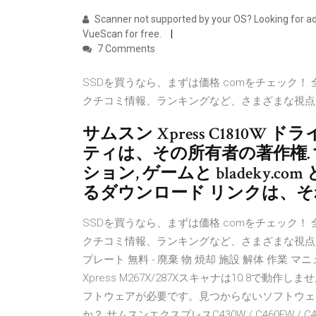
Scanner not supported by your OS? Looking for a
VueScan for free.
7 Comments
SSDを買うなら、まずは価格.comをチェック
クチコミ情報、ランキングなど、さまざまな視点
サムスン Xpress C1810
ティは、その所有者の著作権.
ション, ゲームと bladeky.com
るダウンロード リンクは、そ
SSDを買うなら、まずは価格.comをチェック
クチコミ情報、ランキングなど、さまざまな視点か
プレート 無料 - 廃棄 物 焼却 施設 解体 作業 マニ
Xpress M267X/287Xスキャナは10.8
フトウェアが必要です。見つからないソフトウェ
か？ サムスンエクスプレスC430W / C460FW / C460W /