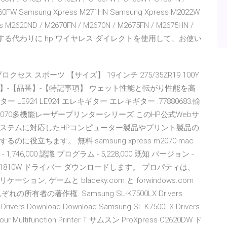
0FW Samsung Xpress M271HN Samsung Xpress M2022W
 M2620ND / M2670FN / M2670N / M2675FN / M2675HN /
に参加する代わりに hp ワイヤレス ダイレクトを使用して、お使い
プロクセス スポーツ 【サイズ】 19インチ 275/35ZR19 100Y
内容】-【品番】-【特記事項】 ウェット性能と転がり性能を高
LE924 LE924 エレキギター エレキギター :77880683:輸
L-M2070多機能レーザープリンターシリーズ.このHP公式Webサ
グシステムに対応したHPコンピューター製品やプリント製品の
立ちます。 無料 samsung xpress m2070 mac
 1,746,000 認識 プログラム - 5,228,000 既知 バージョン -
 C1810W ドライバー ダウンロードします。 プロパティは、
ン, ゲームと bladeky.com と forwindows.com
の著作権. Samsung SL-K7500LX Drivers
Drivers Download Download Samsung SL-K7500LX Drivers
our Multifunction Printer T サムスン ProXpress C2620DW ド