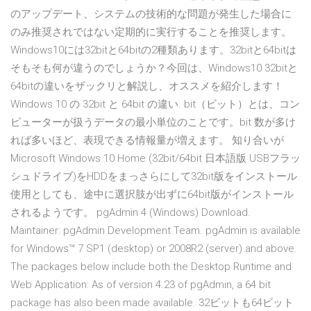
のアップデート、システムの技術的な問題が発生した場合に
のみ推奨されではない定期的に実行することを推奨します。
Windows10には32bitと64bitの2種類あります。32bitと64bitは
そもそも何が違うのでしょうか？今回は、Windows10 32bitと
64bitの違いをザックリと解説し、オススメを紹介します！
Windows 10 の 32bit と 64bit の違い. bit（ビット）とは、コン
ピューターが扱うデータの最小単位のことです。bit 数が多け
れば多いほど、表現できる情報量が増えます。 知り合いが
Microsoft Windows 10 Home (32bit/64bit 日本語版 USBフラッ
シュドライブ)をHDDをまっさらにして32bit版をインストール
使用としても、途中に選択肢が出ずに64bit版がインストール
されるようです。 pgAdmin 4 (Windows) Download.
Maintainer: pgAdmin Development Team. pgAdmin is available
for Windows™ 7 SP1 (desktop) or 2008R2 (server) and above.
The packages below include both the Desktop Runtime and
Web Application: As of version 4.23 of pgAdmin, a 64 bit
package has also been made available. 32ビットも64ビット