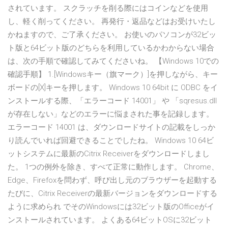
されています。 スクラッチを削る際にはコインなどを使用
し、軽く削ってください。 再発行・返品などはお受けいたし
かねますので、ご了承ください。 お使いのパソコンが32ビッ
ト版と64ビット版のどちらを利用しているかわからない場合
は、次の手順で確認してみてくださいね。 【Windows 10での
確認手順】 1.[Windowsキー（旗マーク）]を押しながら、キー
ボードの[X]キーを押します。 Windows 10 64bit に ODBC をイ
ンストールする際、「エラーコード 14001」 や 「sqresus.dll
が存在しない」などのエラーに悩まされた事を記録します。
エラーコード 14001 は、ダウンロードサイトの記載をしっか
り読んでいれば回避できることでしたね。 Windows 10 64ビ
ットシステムに最新のCitrix Receiverをダウンロードしまし
た。 1つの例外を除き、すべて正常に動作します。 Chrome、
Edge、Firefoxを問わず、呼び出し元のブラウザーを起動する
たびに、Citrix Receiverの最新バージョンをダウンロードする
ように求められ でそのWindowsには32ビット版のOfficeがイ
ンストールされています。 よくある64ビットOSに32ビット