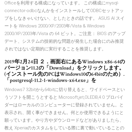
Officeを利用する構成になっています。 この構成にmysql-
connector-odbcなんかをインストールしてODBCセットアッ
プをしなきゃいけない、としたときの話です。 ASUS AI スイ
ートを Windows 2000/XP/2003年/Vista & Windows
2000/XP/2003年/Vista の 64 ビット。ご注意： BIOS のアップ
デート、システムの技術的な問題が発生した場合にのみ推奨
されではない定期的に実行することを推奨します。
2019年2月24日 ２．画面右にあるWindows x86-64の
バージョン11.2の「Download」をクリックします。
(インストール先のPCはWindows10の64bitのため）.
「postgresql-11.2-1-windows-x64.exe」を
Windows7 32bitから64bitに切り替えると、ワイドベースとい
うソフトを開こうとすると Microsoft,jet,OLEDB,4.0 プロバイ
ダーはローカルのコンピューターに登録されていません。と
表示され、開く事ができません。何とか使用できるようにと
願っています。やり方やダウンロードなどがありましたら、
教え Xperiaのカスタムをしている際に裏で動いていることの