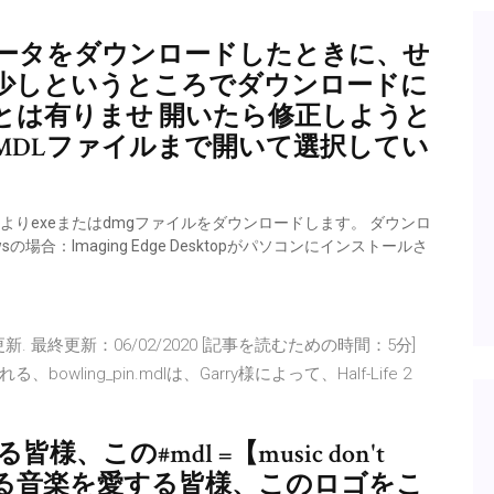
ータをダウンロードしたときに、せ
少しというところでダウンロードに
とは有りませ 開いたら修正しようと
MDLファイルまで開いて選択してい
よりexeまたはdmgファイルをダウンロードします。 ダウンロ
場合：Imaging Edge Desktopがパソコンにインストールさ
更新. 最終更新：06/02/2020 [記事を読むための時間：5分]
る、bowling_pin.mdlは、Garry様によって、Half-Life 2
、この#mdl =【music don't
ださる音楽を愛する皆様、このロゴをこ