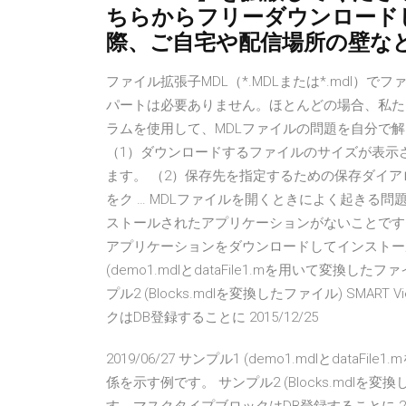
ちらからフリーダウンロード
際、ご自宅や配信場所の壁など
ファイル拡張子MDL（*.MDLまたは*.mdl
パートは必要ありません。ほとんどの場合、私た
ラムを使用して、MDLファイルの問題を自分で解 … 
（1）ダウンロードするファイルのサイズが表示さ
ます。 （2）保存先を指定するための保存ダイア
をク … MDLファイルを開くときによく起きる
ストールされたアプリケーションがないことです
アプリケーションをダウンロードしてインストールする
(demo1.mdlとdataFile1.mを用いて変換
プル2 (Blocks.mdlを変換したファイル) SM
クはDB登録することに 2015/12/25
2019/06/27 サンプル1 (demo1.mdlとdat
係を示す例です。 サンプル2 (Blocks.mdlを変