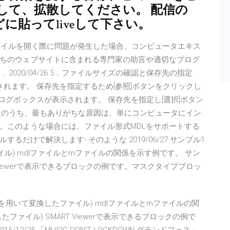
して、拡散してください。 配信の
に貼ってliveして下さい。
）でファイルを開く際に問題が発生した場合、コンピュータエキス
ちのウェブサイトに含まれる専門家の助言や適切なプログ
2020/04/26 5．ファイルサイズの確認と保存先の指定
れます。 保存先を指定するため[参照]ボタンをクリックし
ログボックスが表示されます。 保存先を指定し[選択]ボタン
問題のうち、最もありがちな原因は、単にコンピュータにイン
。このような場合には、ファイル形式MDLをサポートする
だけで解決します- そのような 2019/06/27 サンプル1
したファイル) mdlファイルとmファイルの関係を示す例です。 サン
ART Viewerで表示できるブロックの例です。マスクタイプブロッ
aFile1.mを用いて変換したファイル) mdlファイルとmファイルの関
換したファイル) SMART Viewerで表示できるブロックの例で