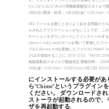
す。マスクタイプブロックはDB登録することに 2015/1
Vol.2 が 6 26,27,28 の3 間無観客配信スタイ
28日(日) 開演・終演： 6月26日(金) 12:00 Start / 22
MDLファイルを開くときによく起きる問題のう
ルされたアプリケーションがないことです。この
ケーションをダウンロードしてインストールするだけで解
(demo1.mdlとdataFile1.mを用いて変換
プル2 (Blocks.mdlを変換したファイル) SM
クはDB登録することに 2015/12/25 「MUSIC DON’
無観客配信スタイルで開催決定 開催日時： 2020年6月
26日(金) 12:00 Start / 22:00 Close 6月27日 2007/
にインストールする必要があり
ら"Chime"というプラグ
ください。 ダウンロードさ
ストーラが起動されるので、
ザを再起動する.