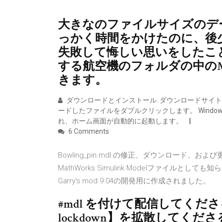
大きなのファイルサイズのデ
っかく時間をかけたのに、後
失敗して悔しい思いをしたこ
する航空機のフォルダの中の
きます。
ダウンロードとインストール. ダウンロードサイト
ードしたファイルをダブルクリックします。 Windowsの
れ、ホーム画面が自動的に起動します。
6 Comments
Bowling_pin.mdl の修正、ダウンロード、および
MathWorks Simulink Modelファイルとしても知られ
Garry's mod 9.04の開発用に作成されました。
#mdl を付けて配信してくださる皆様
lockdown】を拡散してく