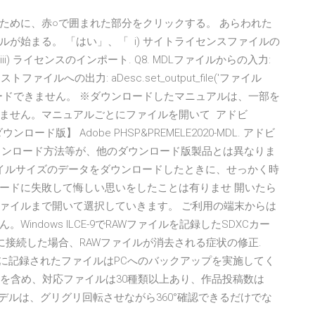
ために、赤○で囲まれた部分をクリックする。 あらわれた
が始まる。 「はい」、「 i) サイトライセンスファイルの
; iii) ライセンスのインポート. Q8. MDLファイルからの入力:
); テキストファイルへの出力: aDesc.set_output_file('ファイル
ンロードできません。 ※ダウンロードしたマニュアルは、一部を
ません。マニュアルごとにファイルを開いて アドビ
ac版【ダウンロード版】 Adobe PHSP&PREMELE2020-MDL. アドビ
のダウンロード方法等が、他のダウンロード版製品とは異なりま
イルサイズのデータをダウンロードしたときに、せっかく時
ードに失敗して悔しい思いをしたことは有りませ 開いたら
ファイルまで開いて選択していきます。 ご利用の端末からは
ndows ILCE-9でRAWファイルを記録したSDXCカー
ン等に接続した場合、RAWファイルが消去される症状の修正.
ート前に記録されたファイルはPCへのバックアップを実施してく
ァイルを含め、対応ファイルは30種類以上あり、作品投稿数は
Dモデルは、グリグリ回転させながら360°確認できるだけでな