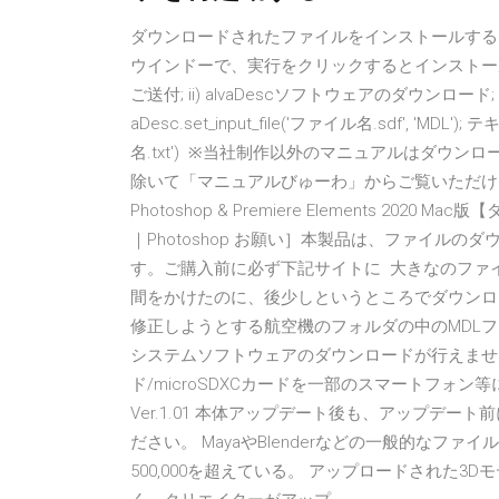
ダウンロードされたファイルをインストールする
ウインドーで、実行をクリックするとインストール
ご送付; ii) alvaDescソフトウェアのダウンロード
aDesc.set_input_file('ファイル名.sdf', 'MDL'
名.txt') ※当社制作以外のマニュアルはダウ
除いて「マニュアルびゅーわ」からご覧いただけ
Photoshop & Premiere Elements 2020 M
｜Photoshop お願い］本製品は、ファイル
す。ご購入前に必ず下記サイトに 大きなのファ
間をかけたのに、後少しというところでダウンロ
修正しようとする航空機のフォルダの中のMDL
システムソフトウェアのダウンロードが行えません。Wi
ド/microSDXCカードを一部のスマートフォ
Ver.1.01 本体アップデート後も、アップデ
ださい。 MayaやBlenderなどの一般的なフ
500,000を超えている。 アップロードされた3