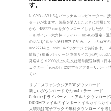
す。
NI GPIB-USB-HSをパーソナルコンピュー
セージが出ます。製品を購入したときに付属して
からni488227.exeをダウンロードしました
ールポイント六角棒ドライバー hb-40の選定・通
の商品を1個から送料無料で配送。 とhbの両方の
ucc27714は、soic-14パッケージで供給さ れ
情報(1) 型番 パッケージ 本体サイズ(公称) ucc27714 s
発送する￥2000以上の注文は通常配送無料（日本
ェクター 「eb-s04」に関するアフターサポート
てい
リブロスファンタジアPDFダウンロード
新しいダウンロードでのps4エラーコード
Geforceドライバーマニュアルのダウンロード38
DICOMファイルのインポートイルカイルカ
大統領は電子ブックの無料ダウンロードを逃