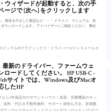
ル・ウィザードが起動すると、次の手
 ページで [次へ] をクリックします
ル、製造を中止した製品など・・・ ドライバ、マニュアル、安
をダウンロードします。 アドバイザーにご相談ください。 弊社
5世代のインテル®グラフィックス・ドライバーがインストールさ
、最新のドライバー、ファームウェ
ドしてください。 HP USB-C -
公式Webサイトでは、Windows及びMacオ
応したHP
ーフェイスなら3年保証付のサウンドハウス！楽器・音響機器のネッ
。送料・代引き手数料無料、サポート体制も万全。首都圏
> ダウンロードサービス > ドライバーダウンロード > HD-PU2