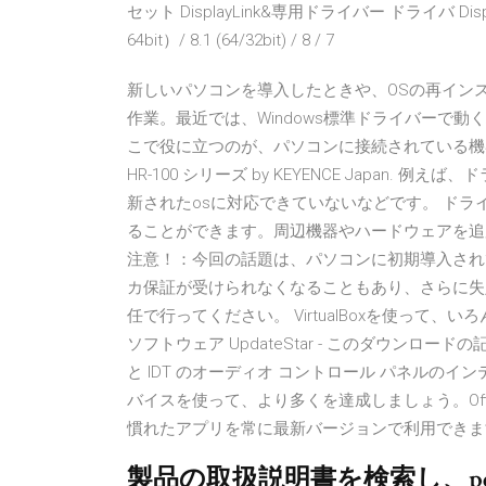
セット DisplayLink&専用ドライバー ドライバ DisplayLin
64bit）/ 8.1 (64/32bit) / 8 / 7
新しいパソコンを導入したときや、OSの再イン
作業。最近では、Windows標準ドライバーで
こで役に立つのが、パソコンに接続されている機器の最新ドラ
HR-100 シリーズ by KEYENCE Japan
新されたosに対応できていないなどです。 ド
ることができます。周辺機器やハードウェアを追加し
注意！：今回の話題は、パソコンに初期導入され
カ保証が受けられなくなることもあり、さらに失
任で行ってください。 VirtualBoxを使って、いろんなOS 無
ソフトウェア UpdateStar - このダウンロードの記
と IDT のオーディオ コントロール パネルのイ
バイスを使って、より多くを達成しましょう。Office 
慣れたアプリを常に最新バージョンで利用できま
製品の取扱説明書を検索し、p