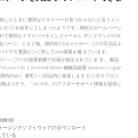
ターに接続したときに適切なドライバーが見つからないと言うメッ
いたCDを紛失してしまったようです。御社のホームページ
が、これで適切なドライバーをインストールし サンフラッグのボ
販ページ。ミスミ他、国内外3,324メーカー、2,070万点以上
バイアス電源ピンに対してuvlo保護を備 えています。
、–40°c～125°cの温度範囲で仕様が規定されていま す。 製品
oic (14) 3.91mm×8.65mm 概略回路図 Amazon.co.jpが
国内のみ） 通常2～3日以内に発送します ビジネスプロジ
情報はコチラ。「eb-s04」のアフターサポート情報を提供し
8.00
イメージングソフトウェアのダウンロード
している