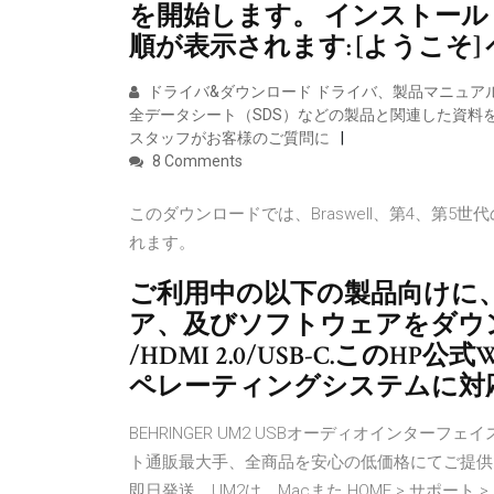
を開始します。 インストー
順が表示されます: [ようこそ]
ドライバ&ダウンロード ドライバ、製品マニュア
全データシート（SDS）などの製品と関連した資料
スタッフがお客様のご質問に
8 Comments
このダウンロードでは、Braswell、第4、第
れます。
ご利用中の以下の製品向けに
ア、及びソフトウェアをダウンロー
/HDMI 2.0/USB-C.このHP
ペレーティングシステムに対
BEHRINGER UM2 USBオーディオインタ
ト通販最大手、全商品を安心の低価格にてご提供
即日発送。UM2は、Macまた HOME > サポート 