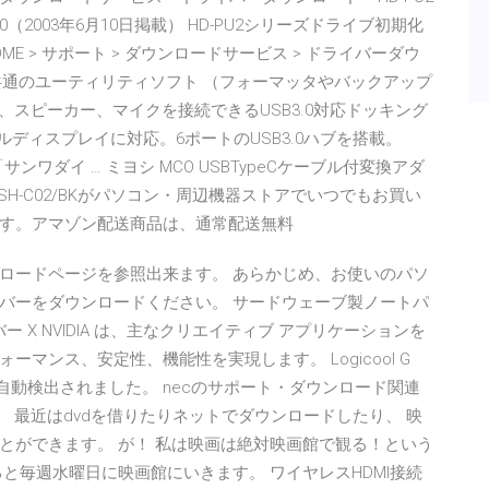
20（2003年6月10日掲載） HD-PU2シリーズドライブ初期化
 HOME > サポート > ダウンロードサービス > ドライバーダウ
ィスク共通のユーティリティソフト （フォーマッタやバックアップ
N、スピーカー、マイクを接続できるUSB3.0対応ドッキング
ルディスプレイに対応。6ポートのUSB3.0ハブを搭載。
サンワダイ … ミヨシ MCO USBTypeCケーブル付変換アダ
ック USH-C02/BKがパソコン・周辺機器ストアでいつでもお買い
す。アマゾン配送商品は、通常配送無料
ロードページを参照出来ます。 あらかじめ、お使いのパソ
バーをダウンロードください。 サードウェーブ製ノートパ
ー X NVIDIA は、主なクリエイティブ アプリケーションを
マンス、安定性、機能性を実現します。 Logicool G
が自動検出されました。 necのサポート・ダウンロード関連
。 最近はdvdを借りたりネットでダウンロードしたり、 映
とができます。 が！ 私は映画は絶対映画館で観る！という
と毎週水曜日に映画館にいきます。 ワイヤレスHDMI接続