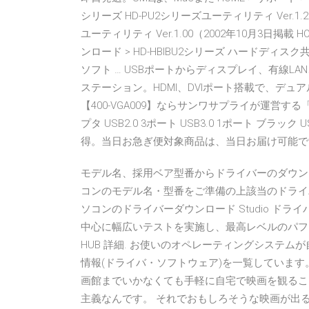
シリーズ HD-PU2シリーズユーティリティ Ver.1.
ユーティリティ Ver.1.00（2002年10月3日掲載
ンロード > HD-HBIBU2シリーズ ハードデ
ソフト … USBポートからディスプレイ、有線LA
ステーション。HDMI、DVIポート搭載で、デュア
【400-VGA009】ならサンワサプライが運営する「
プタ USB2.0 3ポート USB3.0 1ポート ブラ
得。当日お急ぎ便対象商品は、当日お届け可能で
モデル名、採用ベア型番からドライバーのダウン
コンのモデル名・型番をご準備の上該当のドライ
ソコンのドライバーダウンロード Studio ドライバ
中心に幅広いテストを実施し、最高レベルのパフォー
HUB 詳細. お使いのオペレーティングシステム
情報(ドライバ・ソフトウェア)を一覧しています
画館までいかなくても手軽に自宅で映画を観るこ
主義なんです。 それでおもしろそうな映画が出る