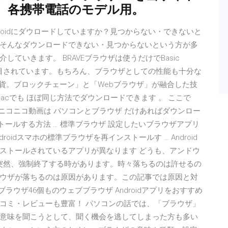
、各携帯電話のモデル用。
roidにダウロードしていますか？見つからない・できないと
そんなダウンロードできない・見つからないという方が多
ていきます。 BRAVEブラウザは使うだけでBasic
ウザとして注目されています。もちろん、ブラウザとしての性能も十分な
通貨。ブロックチェーン」と「Webブラウザ」が融合した技
Macでも ほぼ同じ方法でダウンロードできます 。 ここで
 ニコニコ動画は パソコンとブラウザ だけあればダウンロー
ストールする方法 … 標準ブラウザ 設定したいブラウザアプリ
oidスマホの標準ブラウザを再インストールす … Android
ストールされているアプリが異なります どうも、アンドウ
ザが突然、強制終了する時があります。時々落ちるのは許せるの
ウザが落ちるのは原因があります。この記事では原因と対
ラウザ46個ものウェブブラウザ Androidアプリをおすすめ
コミ・レビューも豊富！ パソコンの話では、「ブラウザ」
意味を聞こうとして、聞く機会を逃してしまった方も多い