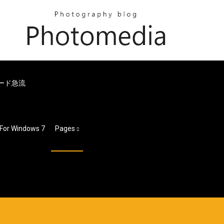
ード急流
indows 7
Pages