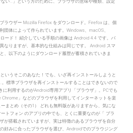
けない…」という方のために、ブラウザの意味や種類、設定
ウェブブラウザー Mozilla Firefox をダウンロード。Firefox は、個
体によって作られています。Windows、macOS、
ぐダウンロード！ 紹介している手順の画像は Android 4.4 です。バ
りますが、基本的な仕組みは同じです。 Android スマ
と、以下のようにダウンロード履歴が蓄積されていきま
た…」というそこのあなた！でも、いざ再インストールしようと
ね…。標準ブラウザを再インストールすることはできないので
ときに利用するのがAndroid専用アプリ「ブラウザ」。PCでも
e Chrome」などのブラウザを利用してインターネットを楽
ューまとめ（その1） どれも無料版がありますから、気にな
ートフォン のアプリの中でも、とくに重要なのが「 ブラ
ブラウザが搭載されていますが、実は特徴のあるブラウザを自分
好みに合ったブラウザを選び、Androidでのブラウジング