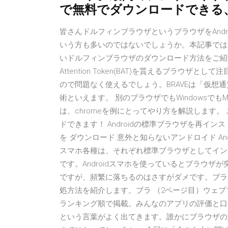
で無料でダウンロードできる
皆さんドルフィンブラウザというブラウザをAnd
いう方も多いのではないでしょうか。本記事では
いドルフィンブラウザのダウンロード方法をご紹介し
Attention Token(BAT)を貰えるブラ
ので問題なく使えるでしょう。BRAVEは「仮想
術といえます。 別のブラウザでもWindowsでも
は、chromeを例にとってやり方を解説します。
ドできます！ Androidの標準ブラウザを再イン
を ダウンロード 意外と知らないアンドロイド Andr
スマホ各種は、それぞれ標準ブラウザとしてイン
です。Androidスマホを使っているとブラウ
ですが、頻繁に落ちるのはさすがダメです。ブラ
処方法を紹介します。ブラ （2ページ目）ウェブブ
ランキング順で掲載。みんなのアプリの評価と口
という言葉がよく出てきます。誰かにブラウザの