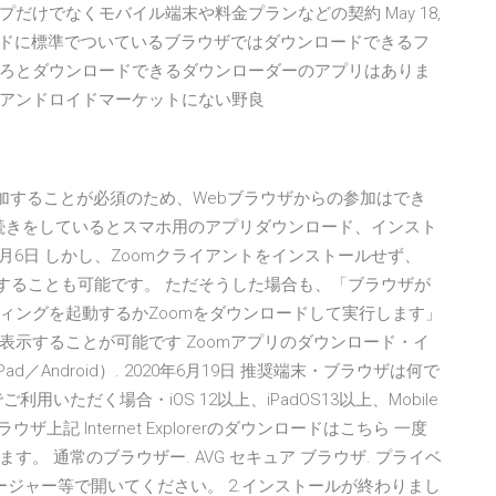
けでなくモバイル端末や料金プランなどの契約 May 18,
ドロイドに標準でついているブラウザではダウンロードできるフ
ろとダウンロードできるダウンローダーのアプリはありま
アンドロイドマーケットにない野良
リで参加することが必須のため、Webブラウザからの参加はでき
マホで手続きをしているとスマホ用のアプリダウンロード、インスト
4月6日 しかし、Zoomクライアントをインストールせず、
加することも可能です。 ただそうした場合も、「ブラウザが
ィングを起動するかZoomをダウンロードして実行します」
示することが可能です Zoomアプリのダウンロード・イ
iPad／Android）. 2020年6月19日 推奨端末・ブラウザは何で
いただく場合・iOS 12以上、iPadOS13以上、Mobile
eブラウザ上記 Internet Explorerのダウンロードはこちら 一度
。 通常のブラウザー. AVG セキュア ブラウザ. プライベ
ジャー等で開いてください。 2.インストールが終わりまし