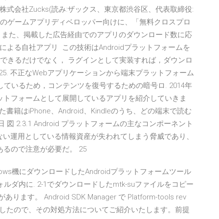
会社Zucks(読み:ザックス、東京都渋谷区、代表取締役:
droidのゲームアプリディベロッパー向けに、「無料クロスプロ
 また、掲載した広告経由でのアプリのダウンロード数に応
よる自社アプリ この技術はAndroidプラットフォームを
入できるだけでなく， ラグインとして実装すれば，ダウンロ
25. 不正なWebアプリケーションから端末プラットフォーム
供しているため，コンテンツを復号するための暗号ロ. 2014年
電子書籍プラットフォームとして展開しているアプリを紹介していきま
籍はiPhone、Android、Kindleのうち、どの端末で読む
図 2.3.1 Android プラットフォームの主なコンポーネント
 出さない運用としている情報資産が失われてしまう脅威であり、
あるので注意が必要だ。 25
indows機にダウンロードしたAndroidプラットフォームツール
」フォルダ内に. 2-1でダウンロードしたmtk-suファイルをコピー
 Android SDK Manager で Platform-tools rev
遇しましたので、その対処方法についてご紹介いたします。前提