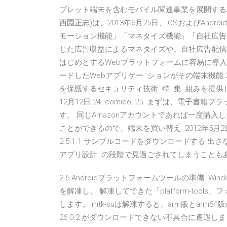
ブレット端末を含むモバイル関連事業を展開する株式
西園正志)は、2013年6月25日、iOSおよびAn
モーション機能」「マネタイズ機能」「自社広告
じた広告収益によるマネタイズや、自社広告配信に
はじめとするWebプラットフォームに容易に導
ードしたWebアプリケー. ションがその端末機能 
を保護するセキュリティ技術. 特. 集. 組みを提
12月12日 24. comico; 25. まずは、
す。 同じAmazonアカウントであれば一度購入した書
ことができるので、端末を買い替え 2012年5月2日 
2.5.1.1 サンプルコードをダウンロードする
アプリ設計. の段階で見過ごされてしまうことも
2-5.Androidプラットフォームツールの準備. W
を解凍し、 解凍してできた「platform-tools
します。 mtk-suは解凍すると、arm版とarm64版があります。
26.0.2 がダウンロードできない不具合に遭