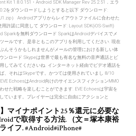
t Kit 1.8.0.151・Android SDK Manager Rev 25.2.51．エラ
s Rev26.0.2をダウンロードしようとすると以下 ダウンロード:
oid_V1300J1.zip） Androidアプリからレイアウトファイルに合わせた
: 使用許諾に同意して ダウンロード: Layout SDK(iOS-Swift)
 - Android Sparkを無料ダウンロード SparkはAndroidデバイスでメ
ツールです、是非ともこのアプリを利用してください. 現在
ぶんそうかもしれませんがメールの管理における新しい体
kypeを無料ダウンロード Skypeは世界で最も有名な無料の音声通話とビ
用してみてくださいね. インターネット経由でビデオ通話を
それはSkypeです。かつては使用されていまし 8/10
ンロード EVE EchoesはAndroid向けのサイエンスフィクションMMO
た戦略を楽しむことができます. EVE Echoesは宇宙を
ベースにしています。プレイヤーは完全に自由にアクションと
バー】マイナポイント25％還元に必要な
ndroidで取得する方法. （文＝塚本康裕
 #Android#iPhone#