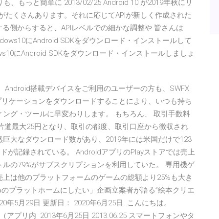
簡単に 2013/02/25 Android 10 が2019年秋にリ
ョンがたくさんあります。それに応じてAPIが新しく作成された
する側からすると、APIレベルでの細かな調整や 皆さんは
dows10にAndroid SDKをダウンロード・インストールして
s10にAndroid SDKをダウンロード・インストールしましょ
通して、Android搭載デバイスをご利用のユーザーの方も、SWFX
プリケーションをダウンロードすることにより、いつも持ち
ディング・ツールに早変わりします。 もちろん、 取引手数料
たり片道最大25円となり、取引の都度、取引口座から徴収され
依然巨大なダウンロード数があり、2019年には米国だけで123
が記録されている。 AndroidアプリのPlayストアでは売上
トルの79%がサブスクリプションを利用していた。 専用機ゲ
の売上は他のプラットフォームのゲームの総額より25%も大き
めのプラットホームにしたい」企画立案者が語る”絵本クリエ
年5月29日 更新日： 2020年6月25日. こんにちは。
 無料（アプリ内 2013年6月25日 2013.06.25 スマートフォンやタ