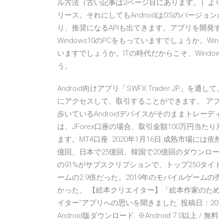
ル方法（古い記事は2ページ目にあります。）よりも、もっと
リース。それにしてもAndroidはOSのバージ
り、推奨になるAPIも出てきます。アプリを開発
Windows10のPCをもっていますでしょうか。Win
いますでしょうか。ITの時代だからこそ、Window
う。
Android向けアプリ「SWFX Trader JP」を
にアクセスして、取引することができます。 ア
歩いているAndroidデバイスがそのままトレー
は、JForex口座の場合、取引金額100万円当
ます。MT4口座 2020年1月16日 成熟市場には
億回、日本で25億回、韓国で20億回のダウンロード
の91%がサブスクリプションで、トップ250タイ
ームの2.9倍だった。2019年のモバイルゲーム
かった。 【絵本クリエイター】「絵本作家のた
イター”アプリへの思いを聞きました. 投稿日：2020
Android版ダウンロード. ※Android 7.0以上 /