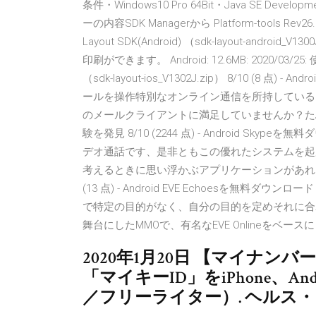
条件・Windows10 Pro 64Bit・Java SE Developmen
ーの内容SDK Managerから Platform-tool
Layout SDK(Android) （sdk-layout-andr
印刷ができます。 Android: 12.6MB: 2020/03/25
（sdk-layout-ios_V1302J.zip） 8/10 (8 点)
ールを操作特別なオンライン通信を所持している
のメールクライアントに満足していませんか？た
験を発見 8/10 (2244 点) - Android S
デオ通話です、是非ともこの優れたシステムを起
考えるときに思い浮かぶアプリケーションがあれば、
(13 点) - Android EVE Echoesを無料ダウ
で特定の目的がなく、自分の目的を定めそれに合わせ
舞台にしたMMOで、有名なEVE Onlineを
2020年1月20日 【マイナン
「マイキーID」をiPhone、A
／フリーライター）. ヘルス・ライフ.