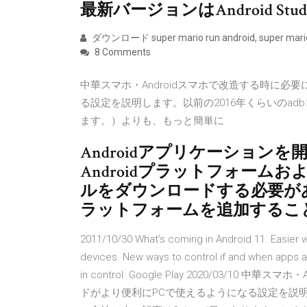
最新バージョンはAndroid Studi
ダウンロード super mario run android, super mari
8 Comments
中華スマホ・Androidスマホで改造する時に必
る設定を説明します。以前の2016年くらいのa
ます。）よりも、もっと簡単に
Androidアプリケーション
Androidプラットフォー
ルをダウンロードする必要が
ラットフォームを追加するこ
2011/10/30 What’s coming in Android 11. Easier
devices. New ways to control if and when apps
in control. Google Play 2020/03/1
ドがより便利にPCで使えるようになる設定を説明