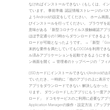
なければインストールできない（もしくは、イン
ています。 事前準備. 認証情報ストレージのパ
ようAndroidの設定をしてください。 ホーム画
びインストールを行ってください。 ブラウザを起動
意味がある 「新型コロナウイルス接触確認アプリ（CO
ほぼ予定通りの15時からダウンロードできるように
ロードが可能となったようです。 →「新型 「Goo
末的な要件を満たしていてもCOCOAを利用できない
ル済みアプリケーションを起動できるようにする
ン画面を開く → 管理者のトップページの「フ
□SDカードにインストールできない(Android
ていただき、一時的に「他のアプリの上に表示で
アプリをダウンロードできない. 解決しなかっ
ります。 ダウンロードしたアプリにもう一度ア
ロード」 ドコモサービスのご利用に必要なアプリ
Application Managerの操作・設定方