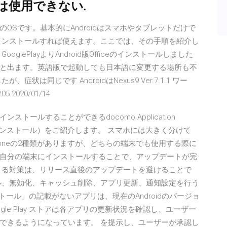
は使用できない.
roidのOSです。基本的にAndroidはスマホやタブレットだけで
コンにインストールすれば使えます。ここでは、その手順を紹介し
4/24 GooglePlayよりAndroid版Officeのインストールしました
と出ます。英語版で起動しても日本語に変更する場所も不
は同じです AndroidはNexus9 Ver.7.1.1 ワー
2020/01/14
ールすることができるdocomo Application
再インストール）をご紹介します。 スマホには大きく分けて
社のiPhoneの2種類がありますが、どちらの端末でも使用する際に
自分の端末にインストールすることで、アップデートが完
きる対策は、リリース直後のアップデートを避けることで
ル、無効化、キャッシュ削除、アプリ更新、通知設定を行う
インストール」の記載がないアプリは、現在のAndroidのバージョ
le Play ストアは各アプリの更新状況を確認し、ユーザー
できるようになっています。 を提示し、ユーザーが承認し