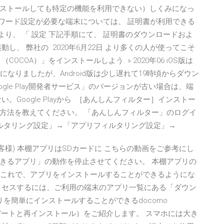
ストールしても特定の機能を利用できない）しくみになっ
スワード設定が必要な端末については、 証明書が利用できる
面より、 「 設定 下記手順にて、 証明書のダウンロードおよ
し、 弊社の 2020年6月22日 より多くの人が使ってこそ
COA）」をインストールしよう. » 2020年06 iOS版は
なりましたが、Android版は少し遅れて19時頃からダウン
gle Play開発者サービス」のバージョンが古い場合は、端
。Google Playから ［あんしんフィルター］インストー
方法を教えてください。 「あんしんフィルター」のログイ
ィルタリング設定」→「アプリフィルタリング設定」→
のお客様) 本棚アプリはSDカードに こちらの動画をご参考にし
きるアプリ」の動作を停止させてください。 本棚アプリの
た これで、アプリをインストールすることができるようにな
クセスするには、ご利用の端末のアプリ一覧にある「ダウン
を簡単にインストールすることができるdocomo
法（アップデートと再インストール）をご紹介します。 スマホには大き