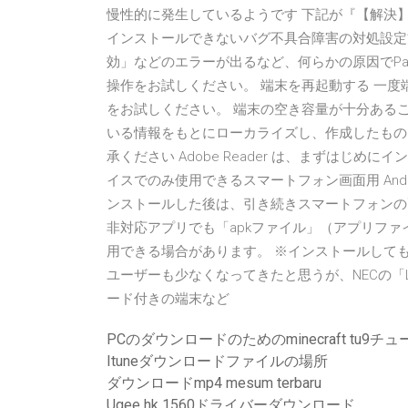
慢性的に発生しているようです 下記が『【解決】Am
インストールできないバグ不具合障害の対処設定
効」などのエラーが出るなど、何らかの原因でPai
操作をお試しください。 端末を再起動する 一度端末
をお試しください。 端末の空き容量が十分ある
いる情報をもとにローカライズし、作成したもの
承ください Adobe Reader は、まずはじめにイン
イスでのみ使用できるスマートフォン画面用 Andr
ンストールした後は、引き続きスマートフォンの画面で
非対応アプリでも「apkファイル」（アプリファ
用できる場合があります。 ※インストールしても使用
ユーザーも少なくなってきたと思うが、NECの「Li
ード付きの端末など
PCのダウンロードのためのminecraft tu9
Ituneダウンロードファイルの場所
ダウンロードmp4 mesum terbaru
Ugee hk 1560ドライバーダウンロード