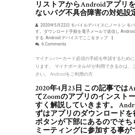
リストアからAndroidアプ
ないバグ不具合障害の対処設
2020年5月22日 モバイルデバイスにノートン
す。ダウンロード手順を電子メールで送信し Andro
する. Android デバイスでここをタップ
6 Comments
マイナンバーカード必須の手続を申請するために
ります。 マイナポータルAPが利用できるかは、
さい。 Androidをご利用の方
2020年4月23日 この記事では
てZoomのアプリのインスト
すく解説していきます。 And
ずはアプリのダウンロードを
ボタンが下部にあるのでそちら
ミーティングに参加する事がで