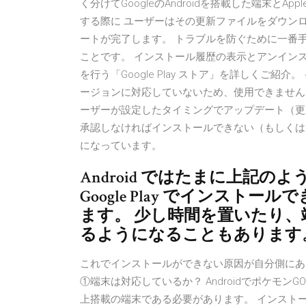
く分けてGoogleのAndroidを搭載した端末とA
する際に ユーザーはその更新ファイルをダウン
ートが完了します。 トラブルを防ぐために一番
ことです。 インストール履歴の表示とアンイン
を行う「Google Play ストア」を詳しくご紹
ージョンに対応していないため、使用できません。 G
ーザーが設定したタイミングでアップデート（更
承認しなければインストールできない（もしくは
になっています。
Android ではたまに上記
Google Play でインス
ます。 少し時間を置いたり
るようになることもあります
これでインストールができない原因が自分側にあるの
①端末は対応しているか？ AndroidでポケモンG
上搭載の端末である必要があります。 インスト