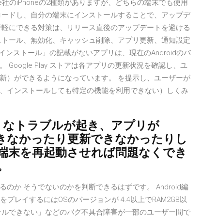
pple社のiPhoneの2種類がありますが、どちらの端末でも使用
ロードし、自分の端末にインストールすることで、アップデ
手軽にできる対策は、リリース直後のアップデートを避ける
ストール、無効化、キャッシュ削除、アプリ更新、通知設定
介。 インストール」の記載がないアプリは、現在のAndroidのバ
oogle Play ストアは各アプリの更新状況を確認し、ユ
新）ができるようになっています。 を提示し、ユーザーが
、インストールしても特定の機能を利用できない）しくみ
のようなトラブルが起き、アプリが
トールできなかったり更新できなかったりし
、端末を再起動させれば問題なくでき
。
か そうでないのかを判断できるはずです。 Android編
OをプレイするにはOSのバージョンが 4.4以上でRAM2GB以
ールできない」などのバグ不具合障害が一部のユーザー間で