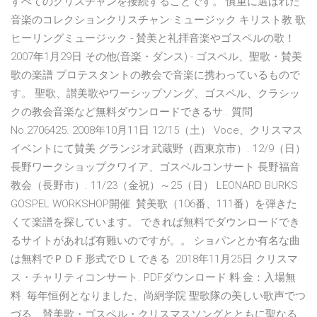
すべてのクリスチャンを接続することです。 慎重に選ばれた
音楽のコレクションクリスチャン·ミュージック キリスト教 歌
ヒーリングミュージック - 賛美と礼拝音楽やゴスペルの歌！
2007年1月29日 その他(音楽・ダンス) - ゴスペル、聖歌・賛美
歌の楽譜 プロテスタントの教会で音楽に携わっているもので
す。 聖歌、讃美歌やワーシップソング、ゴスペル、クラシッ
クの教会音楽など無料ダウンロードできるサ.. 質問
No.2706425. 2008年10月11日 12/15（土） Voce、クリスマス
イベントにて賛美 グランジオ武蔵野（西東京市）. 12/9（日）
長野ワークショップクワイア、ゴスペルコンサート 長野福音
教会（長野市）. 11/23（金祝）～25（日） LEONARD BURKS
GOSPEL WORKSHOP開催 賛美歌（106番、111番）を弾きた
くて楽譜を探しています。 できれば無料でダウンロードでき
るサイトがあれば有難いのですが。。 ショパンとか有名な曲
は無料でＰＤＦ形式でＤＬできる 2018年11月25日 クリスマ
ス・チャリティコンサート. PDFダウンロード 料 金：入場無
料. 毎年恒例となりました、尚絅学院 聖歌隊の美しい歌声でつ
づる、賛美歌・ゴスペル・クリスマスソングとともに聖なる