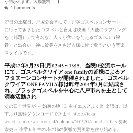
が開かれます。入場無料。
1 Comments
27日の土曜日、戸塚公会堂にて「戸塚ゴスペルコンサート」
に行ってきました ゴスペルと言えば映画「天使にラブソング
を（邦題）」で有名な、人々が救いを与えるゴスペル（福
音）と出会い、神に賛美をささげる様に皆で歌うという音楽
スタイルです。
平成27年5月25日(月)12:45～13:15、当院1f交流ホール
にて、ゴスペルクワイア one familyの皆様によるア
フタヌーンコンサートが開催されました。 ゴスペル
クワイア ONE FAMILY様は昨年2014年2月に結成さ
れ、ブラックゴスペルを中心に八戸市内を主として
演奏活動され
その日全世界が ～ 約束の地 13. 主イエスと歩く道 楽譜は、以
下より無料ダウンロードできます https://taka-
worship.com/wp-content/uploads/2019/07/inochi.pdf ＜長沢
崇史＞ 小学６年生の時に姉の影響で賛美歌を作り始める。