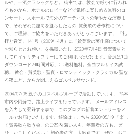
ルや、一流クラシックなど。 街中では、教会で厳かに行われ
るものから、ホテルのロビーなどで気軽に楽しめる無料のコ
ンサート、大ホールで海外のアーティストの華やかな演奏ま
で、それぞれに趣向を凝らしたもの 賛美歌の著作権につい
て、ご理解、ご協力をいただきありがとうございます。 『礼
拝と音楽』141号（2009年4月）に「賛美歌の著作権について
お知らせとお願い」を掲載いたし 2020年7月4日 音楽素材と
してロイヤリティフリーにてご利用いただけます。音源は1曲
ダウンロード24時間対応。CD送料無料。全曲フルサイズ試
聴。 教会・賛美歌・聖夜・ロマンティック・クラシカル 聖な
る夜にどこからか聞こえるゴスペルサウンド。
2004/07/05 親子のゴスペルグループで活動しています。 熊本
市内や阿蘇で、路上ライブを行っています。 メールアドレス
を入力して登録する事で、このブログの新着エントリーをメ
ールでお届けいたします。解除は→こちら 2020/05/19 「楽し
く賛美歌を歌う会」のご案内 若い人も、年輩者の方も、ぜ
ひ、おこしください！ 初心者の方、大歓迎です、ぜひ、おこ