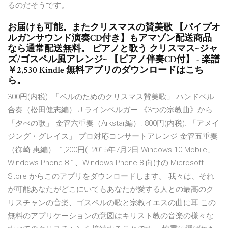
るのだそうです。
お届けも可能。またクリスマスの賛美歌 【パイプオ
ルガンサウンド演奏CD付き】もアマゾン配送商品
なら通常配送無料。 ピアノと歌う クリスマス~ジャ
ズ/ゴスペル風アレンジ~ 【ピアノ伴奏CD付】 - 楽譜
￥2,530 Kindle 無料アプリのダウンロードはこち
ら。
300円(内税). 「ベルのためのクリスマス賛美歌」 ハンドベル
合奏（松田健志編） J.ラインベルガー 《3つの宗教曲》から
「夕べの歌」 金管六重奏（Arkstar編）. 800円(内税). 「アメイ
ジング・グレイス」 プロ対応コンサートアレンジ 金管五重奏
（御崎 惠編）. 1,200円( 2015年7月2日 Windows 10 Mobile、
Windows Phone 8.1、Windows Phone 8 向けの Microsoft
Store からこのアプリをダウンロードします。 我々は、それ
が可能あなたがどこにいてもあなたが愛する人との最高のク
リスチャンの音楽、ゴスペルの歌と宗教イエスの曲に耳 この
無料のアプリケーションの意図はキリスト教の音楽の様々な