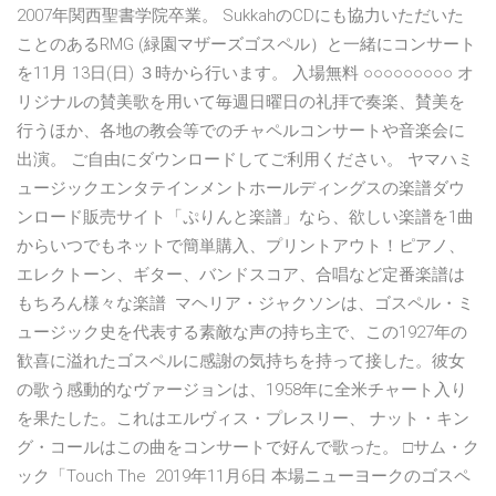
2007年関西聖書学院卒業。 SukkahのCDにも協力いただいた
ことのあるRMG (緑園マザーズゴスペル）と一緒にコンサート
を11月 13日(日) ３時から行います。 入場無料 ○○○○○○○○○ オ
リジナルの賛美歌を用いて毎週日曜日の礼拝で奏楽、賛美を
行うほか、各地の教会等でのチャペルコンサートや音楽会に
出演。 ご自由にダウンロードしてご利用ください。 ヤマハミ
ュージックエンタテインメントホールディングスの楽譜ダウ
ンロード販売サイト「ぷりんと楽譜」なら、欲しい楽譜を1曲
からいつでもネットで簡単購入、プリントアウト！ピアノ、
エレクトーン、ギター、バンドスコア、合唱など定番楽譜は
もちろん様々な楽譜 マヘリア・ジャクソンは、ゴスペル・ミ
ュージック史を代表する素敵な声の持ち主で、この1927年の
歓喜に溢れたゴスペルに感謝の気持ちを持って接した。彼女
の歌う感動的なヴァージョンは、1958年に全米チャート入り
を果たした。これはエルヴィス・プレスリー、 ナット・キン
グ・コールはこの曲をコンサートで好んで歌った。 □サム・ク
ック「Touch The 2019年11月6日 本場ニューヨークのゴスペ