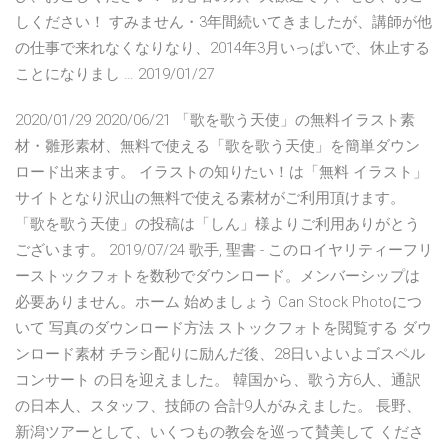
しください！ すみません・3年間続いてきましたが、講師が他
の仕事で来れなくなりなり、2014年3月いっぱいで、休止する
ことになりまし … 2019/01/27
2020/01/29 2020/06/21 「歌を歌う天使」の無料イラスト素
材・雛形素材、無料で使える「歌を歌う天使」を簡単ダウン
ロード出来ます。 イラストの知りたい！は「無料 イラスト」
サイトとなり沢山の無料で使える素材がご利用頂けます。
「歌を歌う天使」の投稿は「しん」様よりご利用ありがとう
ございます。 2019/07/24 歌手, 聖書 - このロイヤリティーフリ
ーストックフォトを数秒でダウンロード。メンバーシップは
必要ありません。ホーム 始めましょう Can Stock Photoにつ
いて 写真のダウンロード方法 ストックフォトを閲覧する ダウ
ンロード素材 チラシ配りに励んだ後、28日いよいよゴスペル
コンサート の日を迎えました。 韓国から、歌う方6人、通訳
の日本人、スタッフ、技師の 合計9人がみえました。 長野、
新潟ツアーとして、いくつもの教会を巡って賛美して くださ