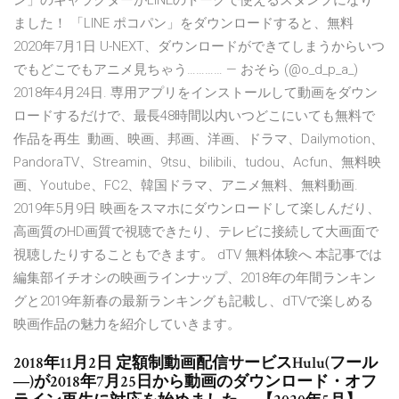
ン」のキャラクターがLINEのトークで使えるスタンプになり
ました！ 「LINE ポコパン」をダウンロードすると、無料
2020年7月1日 U-NEXT、ダウンロードができてしまうからいつ
でもどこでもアニメ見ちゃう………… — おそら (@o_d_p_a_)
2018年4月24日. 専用アプリをインストールして動画をダウン
ロードするだけで、最長48時間以内いつどこにいても無料で
作品を再生 動画、映画、邦画、洋画、ドラマ、Dailymotion、
PandoraTV、Streamin、9tsu、bilibili、tudou、Acfun、無料映
画、Youtube、FC2、韓国ドラマ、アニメ無料、無料動画.
2019年5月9日 映画をスマホにダウンロードして楽しんだり、
高画質のHD画質で視聴できたり、テレビに接続して大画面で
視聴したりすることもできます。 dTV 無料体験へ 本記事では
編集部イチオシの映画ラインナップ、2018年の年間ランキン
グと2019年新春の最新ランキングも記載し、dTVで楽しめる
映画作品の魅力を紹介していきます。
2018年11月2日 定額制動画配信サービスHulu(フール
―)が2018年7月25日から動画のダウンロード・オフ