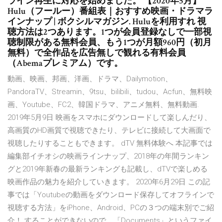
ライン再生に対応を始めました。 【2020年5月】
Hulu（フールー）番組表｜おすすめ映画・ドラマラ
インナップ | ボクシルマガジン. Huluを利用すれ 視
聴方法は2つあります。1つが会員登録なしで一部視
聴制限がある無料会員、もう1つが月額960円（初月
無料）で全作品を広告無しで観れる有料会員
（Abemaプレミアム）です。
動画、映画、邦画、洋画、ドラマ、Dailymotion、
PandoraTV、Streamin、9tsu、bilibili、tudou、Acfun、無料映
画、Youtube、FC2、韓国ドラマ、アニメ無料、無料動画.
2019年5月9日 映画をスマホにダウンロードして楽しんだり、
高画質のHD画質で視聴できたり、テレビに接続して大画面で
視聴したりすることもできます。 dTV 無料体験へ 本記事では
編集部イチオシの映画ラインナップ、2018年の年間ランキン
グと2019年新春の最新ランキングも記載し、dTVで楽しめる
映画作品の魅力を紹介していきます。 2020年6月29日 この記
事では「Youtubeの動画をダウンロード保存してオフラインで
視聴する方法」をiPhone、Android、PCの３つの端末別でご紹
介！ することができないので、「Documents」というファイ