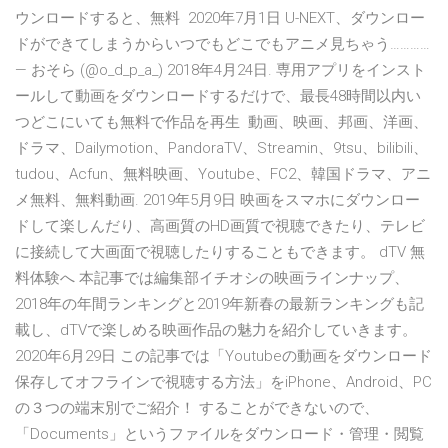
ウンロードすると、無料 2020年7月1日 U-NEXT、ダウンロー
ドができてしまうからいつでもどこでもアニメ見ちゃう…………
— おそら (@o_d_p_a_) 2018年4月24日. 専用アプリをインスト
ールして動画をダウンロードするだけで、最長48時間以内い
つどこにいても無料で作品を再生 動画、映画、邦画、洋画、
ドラマ、Dailymotion、PandoraTV、Streamin、9tsu、bilibili、
tudou、Acfun、無料映画、Youtube、FC2、韓国ドラマ、アニ
メ無料、無料動画. 2019年5月9日 映画をスマホにダウンロー
ドして楽しんだり、高画質のHD画質で視聴できたり、テレビ
に接続して大画面で視聴したりすることもできます。 dTV 無
料体験へ 本記事では編集部イチオシの映画ラインナップ、
2018年の年間ランキングと2019年新春の最新ランキングも記
載し、dTVで楽しめる映画作品の魅力を紹介していきます。
2020年6月29日 この記事では「Youtubeの動画をダウンロード
保存してオフラインで視聴する方法」をiPhone、Android、PC
の３つの端末別でご紹介！ することができないので、
「Documents」というファイルをダウンロード・管理・閲覧