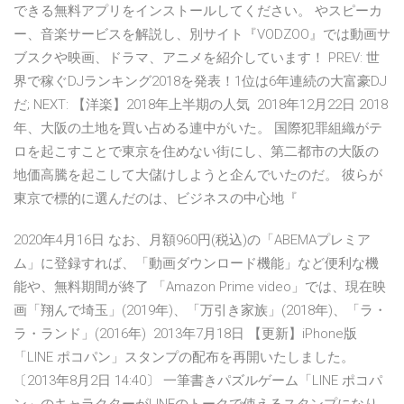
できる無料アプリをインストールしてください。 やスピーカ
ー、音楽サービスを解説し、別サイト『VODZOO』では動画サ
ブスクや映画、ドラマ、アニメを紹介しています！ PREV: 世
界で稼ぐDJランキング2018を発表！1位は6年連続の大富豪DJ
だ; NEXT: 【洋楽】2018年上半期の人気 2018年12月22日 2018
年、大阪の土地を買い占める連中がいた。 国際犯罪組織がテ
ロを起こすことで東京を住めない街にし、第二都市の大阪の
地価高騰を起こして大儲けしようと企んでいたのだ。 彼らが
東京で標的に選んだのは、ビジネスの中心地『
2020年4月16日 なお、月額960円(税込)の「ABEMAプレミア
ム」に登録すれば、「動画ダウンロード機能」など便利な機
能や、無料期間が終了 「Amazon Prime video」では、現在映
画「翔んで埼玉」(2019年)、「万引き家族」(2018年)、「ラ・
ラ・ランド」(2016年) 2013年7月18日 【更新】iPhone版
「LINE ポコパン」スタンプの配布を再開いたしました。
〔2013年8月2日 14:40〕 一筆書きパズルゲーム「LINE ポコパ