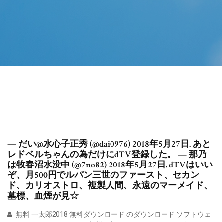
— だい@水心子正秀 (@dai0976) 2018年5月27日. あと
レドベルちゃんの為だけにdTV登録した。 — 那乃
は牧春沼水没中 (@7no82) 2018年5月27日. dTVはいい
ぞ、月500円でルパン三世のファースト、セカン
ド、カリオストロ、複製人間、永遠のマーメイド、
墓標、血煙が見☆
無料 一太郎2018 無料ダウンロード のダウンロード ソフトウェ