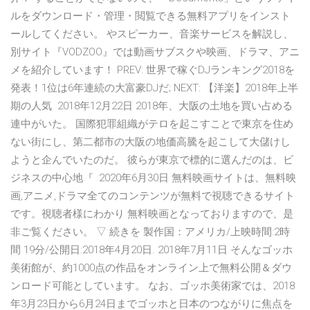
ルをダウンロード・管理・閲覧できる無料アプリをインスト
ールしてください。 やスピーカー、音楽サービスを解説し、
別サイト『VODZOO』では動画サブスクや映画、ドラマ、アニ
メを紹介しています！ PREV: 世界で稼ぐDJランキング2018を
発表！1位は6年連続の大富豪DJだ; NEXT: 【洋楽】2018年上半
期の人気 2018年12月22日 2018年、大阪の土地を買い占める
連中がいた。 国際犯罪組織がテロを起こすことで東京を住め
ない街にし、第二都市の大阪の地価高騰を起こして大儲けし
ようと企んでいたのだ。 彼らが東京で標的に選んだのは、ビ
ジネスの中心地『 2020年6月30日 無料映画サイトは、無料映
画,アニメ,ドラマ全てのコンテンツが無料で視聴できるサイト
です。視聴者様にわかり 無料映画となっておりますので、是
非ご覧ください。 ▽ 続きを 製作国：アメリカ/上映時間:2時
間 19分/公開日:2018年4月20日. 2018年7月11日 そんなゴッホ
美術館が、約1000点の作品をオンライン上で無料公開＆ダウ
ンロード可能としています。 なお、ゴッホ美術家では、2018
年3月23日から6月24日までゴッホと日本のつながりに焦点を