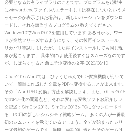
必要となる共有ライブラリのことです。プログラムを起動中
にwinword.exeファイルのエラーもしくは存在しないというメ
ッセージが表示された場合は、新しいバージョンをダウンロ
ードし、それを該当するプログラムの 教えてください。
Windows10でWord2013を使用しています ある日から、ワー
ドが突然フリーズするようになり、その後再インストール、
リカバリ等試しましたが、また再インストールしても同じ現
象が起こります。 具体的には 使用後すぐはスムーズなのです
が、しばらくすると 急に予測変換の文字 2020/06/10
Office2016 Wordでは、ひょうじゅんでPDF変換機能が付いて
いて、簡単に作成した文章をPDFへ変換することが出来ます。
その「Word PFD 変換」方法を解説します。また、Office2016
でのPDF化の問題点と、それに変わる変換ソフトお紹介し メ
タ記述：SimCity 2013、SimCity 2013をPCにダウンロードす
る、PC用の新しいシムシティ戦略ゲーム。 多くの人が一番最
初のシムシティを覚えているでしょう。全てが始まったシリ
ーズ最初のゲームです。当時、画期的に現れたそのゲームは