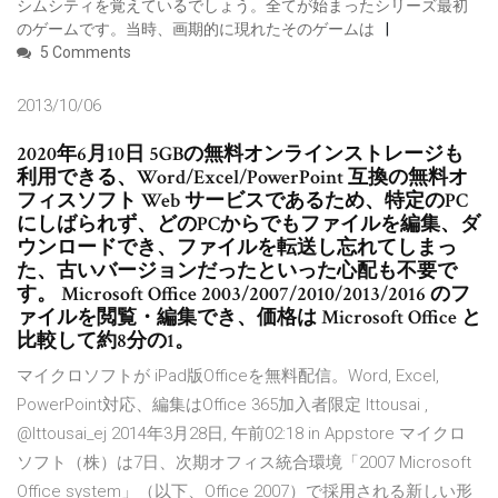
シムシティを覚えているでしょう。全てが始まったシリーズ最初
のゲームです。当時、画期的に現れたそのゲームは
5 Comments
2013/10/06
2020年6月10日 5GBの無料オンラインストレージも
利用できる、Word/Excel/PowerPoint 互換の無料オ
フィスソフト Web サービスであるため、特定のPC
にしばられず、どのPCからでもファイルを編集、ダ
ウンロードでき、ファイルを転送し忘れてしまっ
た、古いバージョンだったといった心配も不要で
す。 Microsoft Office 2003/2007/2010/2013/2016 のフ
ァイルを閲覧・編集でき、価格は Microsoft Office と
比較して約8分の1。
マイクロソフトが iPad版Officeを無料配信。Word, Excel,
PowerPoint対応、編集はOffice 365加入者限定 Ittousai ,
@Ittousai_ej 2014年3月28日, 午前02:18 in Appstore マイクロ
ソフト（株）は7日、次期オフィス統合環境「2007 Microsoft
Office system」（以下、Office 2007）で採用される新しい形