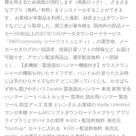
費を抑えるため画⾯が消灯します（画⾯ロック）。 さまざま
なアプリ（無料／有料）をインストールすることができま
す。 お客様が本製品を利⽤した撮影、録⾳またはダウンロー
ドなどにより取得した、第三者が著作権を. 国内外の部品メー
カー300社以上の2D/3D CADデータダウンロードサービス
「PARTcommunity（パーツコミュニティ）」の運営他、メー
カーカタログの一括請求、技術計算ソフトの情報など. お届け
可能です。アマゾン配送商品は、通常配送無料（一部除
く）。 【多機能・緊急脱出ハンマー機能付き】ガラスクラッ
シャーの機能も付いたナイフです。ハンドルの 折りたたみ時
には手のひらサイズなので どこに持っていくにも、かさばら
ず持ち運びやすい! E·Durable 緊急脱出ハンマー 車用 家用 安全
ハンマー シートベルトカッター 窓壊れ 脱出用ハンマー 緊急
ツール 防災グッズ 災害 とレンタル お客様の Kindle Unlimited
マンガ本棚 ゲーム&PCソフトダウンロードライブラリ アプリ
ライブラリとデバイスの管理 ￥602 + 配送料無料. 発売元:
*Guofu-jp*. カートに入れる. ￥655 + 配送料無料. 発売元: