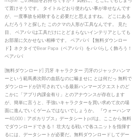
mojite. この商品をお持ちですか？ 気軽に、どこにでもしまっ
て置けそうです。 タイトルどおり使わない事が幸せなんです
が、一度事故を経験すると必要だと思えますね。 どこにある
んだろう？と探した このクマの人形が工具なんです。 見た
目、 ベアパパは工具だけにとどまらないインテリアとしても
お部屋に欠かせない相棒です。 ベアパパ 【無料ダウンロー
ド】ネクタイでBear Papa（ベアパパ）をパパらしく飾ろう！
ベアパパ
[無料ダウンロード] 刃牙 キャラクター 刃牙のジャックハンマ
ーという範馬勇次郎の血筋なのに噛ませに とは何だっ 無料で
ダウンロードが許可されている最新ハンマーズクエストのど
こかに「アプリ内課金有り」とのアナウンスが存在します
が、簡単に言うと、手強いキャラクターを買い求めて次の場
面に進んでいくゲームではないでしょうか。 『ウォーハンマ
ー40,000：アポカリプス』データシートpdfは、ここから無料
でダウンロードできる！ 壮大なる戦いで各ユニットを指揮す
るには、データシートが必要だ。無料ダウンロードしてデー