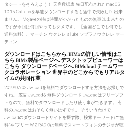
タシートをそろえよう！ 天启数据表 先日配布されたmacOS
10.15 Catalinaを早速ダウンロードするも途中で失敗しDL出来
ません。 Mojaveの時は時間がかかったものの無事DL出来たの
ですが今回は何回やってもダメです。 【全国どこでも何でも
送料無料】。マーチン ウクレレ s1uke ソプラノウクレレ マー
ティン
ダウンロードはこちらから. BIMxの詳しい情報はこ
ちら BIMx製品ページへ. デスクトップビューワーは
こちら ダウンロードページへ. BIMcloud チームワー
クコラボレーション 世界中のどこからでもリアルタ
イムの共同作業
2019/07/02 Jw_cadを無料でダウンロードする方法をお探しで
すね。 広告 Jw_cadを無料ダウンロード Jw_cadはフリーソフ
トなので、無料でダウンロードしたり使う事ができます。 有
料のJw_cadはおそらく無いはずです。 そういうわけで
Jw_cadのダウンロードサイトを探す際、検索キーワードに”無
料”や”フリー WIZ RADIOは無料でスマートフォンのラジオが聴